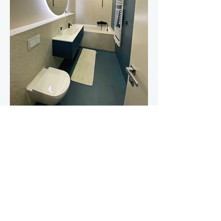
ASCOM-
invest
Ulica Vjekoslava Babukića 2,
Zagreb, 10000