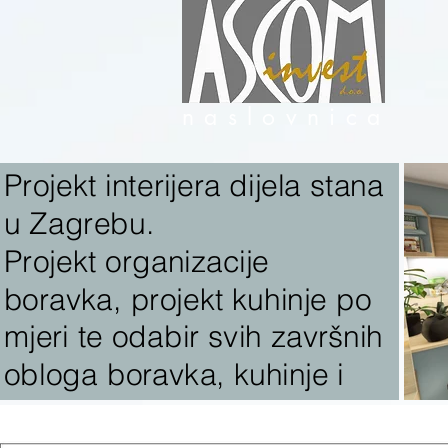
naslovnica
Projekt interijera dijela stana
u Zagrebu.
Projekt organizacije
boravka, projekt kuhinje po
mjeri te odabir svih završnih
obloga boravka, kuhinje i
kupaonice te odabir