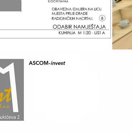
ASCOM-
invest
Ulica Vjekoslava Babukića 2,
Zagreb, 10000
Tel. +385 1 2331 793
Mob. +385 99 4997229
mail:
info@ascom-invest.hr