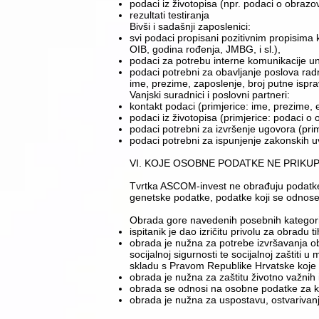
​podaci iz životopisa (npr. podaci o obrazo
​rezultati testiranja
​​​Bivši i sadašnji zaposlenici:
​svi podaci propisani pozitivnim propisim
OIB, godina rođenja, JMBG, i sl.),
​podaci za potrebu interne komunikacije unut
​podaci potrebni za obavljanje poslova rad
ime, prezime, zaposlenje, broj putne isprav
​​​Vanjski suradnici i poslovni partneri:
​kontakt podaci (primjerice: ime, prezime, e
​podaci iz životopisa (primjerice: podaci o
​podaci potrebni za izvršenje ugovora (prim
​podaci potrebni za ispunjenje zakonskih uv
​​​​VI. KOJE OSOBNE PODATKE NE PRI
Tvrtka ASCOM-invest ne obrađuju podatke koji
genetske podatke, podatke koji se odnose na
Obrada gore navedenih posebnih kategorij
​ispitanik je dao izričitu privolu za obradu
​obrada je nužna za potrebe izvršavanja o
socijalnoj sigurnosti te socijalnoj zaštiti
skladu s Pravom Republike Hrvatske koje p
obrada je nužna za zaštitu životno važnih i
obrada se odnosi na osobne podatke za koje
obrada je nužna za uspostavu, ostvarivanje