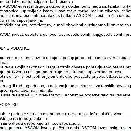
e podatke na temelju sljedećih osnova:
tke ASCOM-invest ili drugog ugovora sklopljenog između ispitanika i tvr
net stranice i upravljanje istom, u statističke svrhe, radi utvrđivanja, r
radi dijeljenja osobnih podataka s tvrtkom ASCOM-invest i trećim osobam
 u svrhu zapošljavanja;
rketinških poruka, newslettera, e-mail obavijesti o uslugama ili anketa 
ASCOM-invest, osobito s osnove računovodstvenih, knjigovodstvenih, pro
SOBNE PODATKE
 nam potrebni u svrhe u koje ih prikupljamo, odnosno u svrhu ispunje
jima:
njavanja svojih zakonskih i regulatornih obveza pohranjujemo prema p
aje proizvoda i usluga, pohranjujemo u trajanju ugovornog odnosa;
nških aktivnosti pohranjujemo dok ne povučete privolu, otkažete pretplatu
sti
ornog ili radnog odnosa, a najkasnije po isteku svih zakonskih obveza p
koji zahtjeva čuvanje podataka.
sustava i arhiva ili ih pretvaramo u anonimne podatke tako da vas više 
PODATKE​
sobne podatke s trećim osobama isključivo u sljedećim slučajevima:
vlaštenje na temelju zakona;
žiramo drugu osobu kao tzv. podizvođača, tj.
vo po nalogu tvrtke ASCOM-invest pri čemu tvrtka ASCOM-invest osigurava