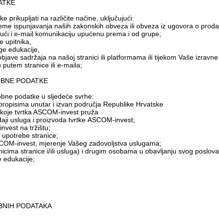
DATKE
rikupljati na različite načine, uključujući:
jeme ispunjavanja naših zakonskih obveza ili obveza iz ugovora o prodaj
ujući i e-mail komunikaciju upućenu prema i od grupe;
e upitnika,
uge edukacije,
objave sadržaja na našoj stranici ili platformama ili tijekom Vaše izrav
putem stranice ili e-maila;
OSOBNE PODATKE
bne podatke u sljedeće svrhe:
 propisima unutar i izvan područja Republike Hrvatske
a koje tvrtka ASCOM-invest pruža
daji usluga i proizvoda tvrtke ASCOM-invest;
nvest na tržištu;
a upotrebe stranice;
ASCOM-invest, mjerenje Vašeg zadovoljstva uslugama;
snicima stranice i/ili usluga) i drugim osobama u obavljanju svog poslova
e edukacije;
BNIH PODATAKA