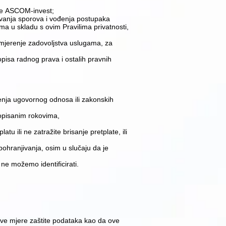
tke ASCOM-invest;
ješavanja sporova i vođenja postupaka
a u skladu s ovim Pravilima privatnosti,
za mjerenje zadovoljstva uslugama, za
pisa radnog prava i ostalih pravnih
nja ugovornog odnosa ili zakonskih
ropisanim rokovima,
 ili ne zatražite brisanje pretplate, ili
ohranjivanja, osim u slučaju da je
ne možemo identificirati.
 sve mjere zaštite podataka kao da ove