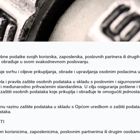
obne podatke svojih korisnika, zaposlenika, poslovnih partnera ili drug
a i obrađuje u svom svakodnevnom poslovanju.
pisuje svrhu i ciljeve prikupljanja, obrade i upravljanja osobnim podacim
la i pravila zaštite osobnih podataka u skladu s poslovnim i sigurnosn
i međunarodno prihvaćenim standardima. U cilju osiguranja poštene i
 i zaštiti osobnih podataka koje prikuplja i obrađuje te omogućiti jedno
tnu razinu zaštite podataka u skladu s Općom uredbom o zaštiti podata
ataka.
TI
 našim korisnicima, zaposlenicima, poslovnim partnerima ili drugim osob