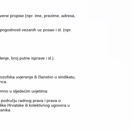
vene propise (npr. ime, prezime, adresa,
pogodnosti vezanih uz posao i sl. (npr.
nje, broj putne isprave i sl.).
lozofska uvjerenja ili članstvo u sindikatu,
inca.
mno u sljedećim uvjetima:
u području radnog prava i prava o
like Hrvatske ili kolektivnog ugovora u
tanika