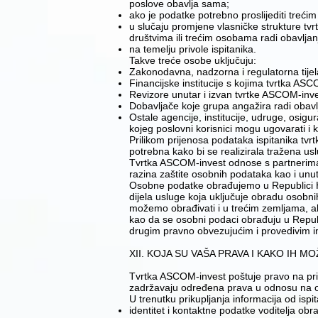
poslove obavlja sama;
​ako je podatke potrebno proslijediti treć
​u slučaju promjene vlasničke strukture
društvima ili trećim osobama radi obavlja
na temelju privole ispitanika.
​​​​Takve treće osobe uključuju:
​Zakonodavna, nadzorna i regulatorna tije
​Financijske institucije s kojima tvrtka AS
​Revizore unutar i izvan tvrtke ASCOM-invest
​Dobavljače koje grupa angažira radi obavl
​Ostale agencije, institucije, udruge, osi
kojeg poslovni korisnici mogu ugovarati i k
​​​Prilikom prijenosa podataka ispitanika 
potrebna kako bi se realizirala tražena usl
Tvrtka ASCOM-invest odnose s partnerima 
razina zaštite osobnih podataka kao i unu
Osobne podatke obrađujemo u Republici Hr
dijela usluge koja uključuje obradu osobn
možemo obrađivati i u trećim zemljama, al
kao da se osobni podaci obrađuju u Repub
drugim pravno obvezujućim i provedivim in
XII. KOJA SU VAŠA PRAVA I KAKO IH M
Tvrtka ASCOM-invest poštuje pravo na priv
zadržavaju određena prava u odnosu na o
U trenutku prikupljanja informacija od ispi
​identitet i kontaktne podatke voditelja obr