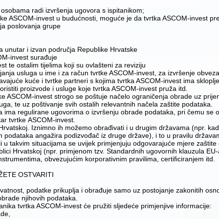
im osobama radi izvršenja ugovora s ispitanikom;
 tvrtke ASCOM-invest u budućnosti, moguće je da tvrtka ASCOM-invest
nja poslovanja grupe
la unutar i izvan područja Republike Hrvatske
COM-invest surađuje
 te ostalim tijelima koji su ovlašteni za reviziju
janja usluga u ime i za račun tvrtke ASCOM-invest, za izvršenje obveza
guravajuće kuće i tvrtke partneri s kojima tvrtka ASCOM-invest ima sklop
oristiti proizvode i usluge koje tvrtka ASCOM-invest pruža itd.
tvrtke ASCOM-invest strogo se poštuje načelo ograničenja obrade uz prij
uga, te uz poštivanje svih ostalih relevantnih načela zaštite podataka.
ima regulirane ugovorima o izvršenju obrade podataka, pri čemu se o
tar tvrtke ASCOM-invest.
vatskoj. Iznimno ih možemo obrađivati i u drugim državama (npr. kada
ih podataka angažira podizvođač iz druge države), i to u pravilu držav
i u takvim situacijama se uvijek primjenjuju odgovarajuće mjere zaštit
lici Hrvatskoj (npr. primjenom tzv. Standardnih ugovornih klauzula EU
strumentima, obvezujućim korporativnim pravilima, certificiranjem itd.
OŽETE OSTVARITI
atnost, podatke prikuplja i obrađuje samo uz postojanje zakonitih osno
brade njihovih podataka.
tanika tvrtka ASCOM-invest će pružiti sljedeće primjenjive informacije:
ade,