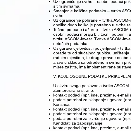
​Uz ograničenje svrhe – osobni podaci priku
s tim svrhama.
​Smanjenje količine podataka – tvrtka ASC
svrhe;
​Uz ograničenje pohrane – tvrtka ASCOM-in
onoliko dugo koliko je potrebno u svrhe rad
​Točno, potpuno i ažurno – tvrtka ASCOM-i
osobni podaci moraju biti točni, potpuni i
tvrtku ASCOM-invest. Tvrtka ASCOM-invest p
netočnih podataka.
​Osigurava cjelovitost i povjerljivost - tv
obrade te od slučajnog gubitka, uništenja 
radnim mjestima, te druge pravne osobe is
a sve u skladu sa određenom svrhom priku
mjere zaštite, ima implementirane sustave 
V. KOJE OSOBNE PODATKE PRIKUPLJ
U okviru svoga poslovanja tvrtka ASCOM-in
Zainteresirane strane:
​kontakt podaci (npr. ime, prezime, e-mail a
​podaci potrebni za sklapanje ugovora (npr.
Korisnici:
​kontakt podaci (npr. ime, prezime, e-mail a
​podaci potrebni za sklapanje ugovora (npr.
​podaci potrebni za izvršenje ugovora (npr.
Kandidati za zapošljavanje:
​kontakt podaci (npr. ime, prezime, e-mail a