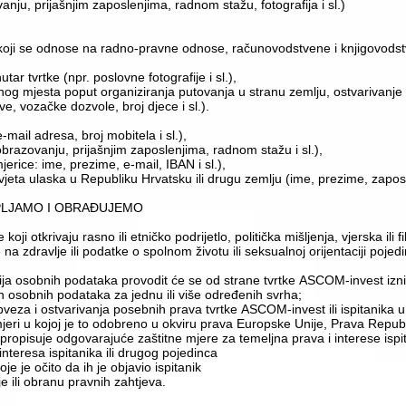
vanju, prijašnjim zaposlenjima, radnom stažu, fotografija i sl.)
a koji se odnose na radno-pravne odnose, računovodstvene i knjigovodst
ar tvrtke (npr. poslovne fotografije i sl.),
nog mjesta poput organiziranja putovanja u stranu zemlju, ostvarivanje 
e, vozačke dozvole, broj djece i sl.).
-mail adresa, broj mobitela i sl.),
 obrazovanju, prijašnjim zaposlenjima, radnom stažu i sl.),
jerice: ime, prezime, e-mail, IBAN i sl.),
jeta ulaska u Republiku Hrvatsku ili drugu zemlju (ime, prezime, zaposle
KUPLJAMO I OBRAĐUJEMO
 otkrivaju rasno ili etničko podrijetlo, politička mišljenja, vjerska ili fi
 zdravlje ili podatke o spolnom životu ili seksualnoj orijentaciji pojed
a osobnih podataka provodit će se od strane tvrtke ASCOM-invest izni
 tih osobnih podataka za jednu ili više određenih svrha;
bveza i ostvarivanja posebnih prava tvrtke ASCOM-invest ili ispitanika 
 u mjeri u kojoj je to odobreno u okviru prava Europske Unije, Prava Repub
ropisuje odgovarajuće zaštitne mjere za temeljna prava i interese ispi
nteresa ispitanika ili drugog pojedinca
 je očito da ih je objavio ispitanik
 ili obranu pravnih zahtjeva.