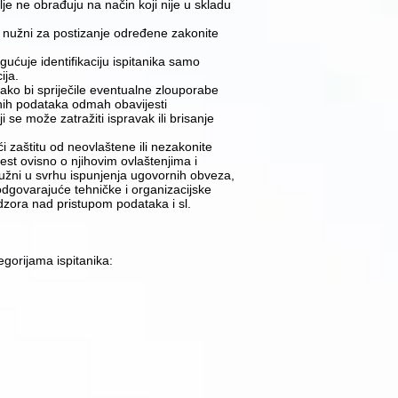
lje ne obrađuju na način koji nije u skladu
i nužni za postizanje određene zakonite
ućuje identifikaciju ispitanika samo
ija.
ko bi spriječile eventualne zlouporabe
bnih podataka odmah obavijesti
se može zatražiti ispravak ili brisanje
ći zaštitu od neovlaštene ili nezakonite
est ovisno o njihovim ovlaštenjima i
nužni u svrhu ispunjenja ugovornih obveza,
dgovarajuće tehničke i organizacijske
adzora nad pristupom podataka i sl.
gorijama ispitanika: