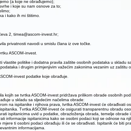
ujemo (a koje ne obrađujemo);
svrhe i koje su nam osnove za to;
elimo;
a i kako ih mi štitimo.
ćeva 2,
timea@ascom-invest.hr
;
la privatnosti navodi u smislu člana iz ove točke.
 tvrtku ASCOM-invest.
i vlastite politike i dodatna pravila zaštite osobnih podataka u skladu 
podataka i drugim primjenjivim važećim zakonima vezanim uz zaštitu 
ASCOM-invest podatke koje obrađuje.
a kojih se tvrtka ASCOM-invest pridržava prilikom obrade osobnih poda
đuje u skladu sa sljedećim načelima obrade:
zirom na ispitanike i njihova prava, tvrtka ASCOM-invest će obrađivati 
ispitanika. Tvrtka ASCOM-invest će osigurati transparentnu obradu osob
gurati ispitanicima uvid u podatke, obrazloženja obrada, temelje obrade
i informacije ispitanicima kako se osobni podaci koji se odnose na njih 
se mjere ti osobni podaci obrađuju ili će se obrađivati. Ispitanik će bit
levantnim informacijama.