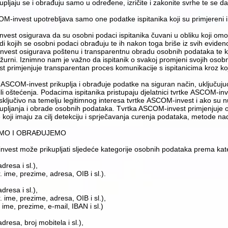
pljaju se i obrađuju samo u određene, izričite i zakonite svrhe te se da
OM-invest upotrebljava samo one podatke ispitanika koji su primjereni 
vest osigurava da su osobni podaci ispitanika čuvani u obliku koji omog
i kojih se osobni podaci obrađuju te ih nakon toga briše iz svih evidenc
nvest osigurava poštenu i transparentnu obradu osobnih podataka te ka
 ažurni. Iznimno nam je važno da ispitanik o svakoj promjeni svojih oso
rimjenjuje transparentan proces komunikacije s ispitanicima kroz koji 
rtka ASCOM-invest prikuplja i obrađuje podatke na siguran način, uključuju
ili oštećenja. Podacima ispitanika pristupaju djelatnici tvrtke ASCOM-inv
ključivo na temelju legitimnog interesa tvrtke ASCOM-invest i ako su 
pljanja i obrade osobnih podataka. Tvrtka ASCOM-invest primjenjuje o
koji imaju za cilj detekciju i sprječavanja curenja podataka, metode n
AMO I OBRAĐUJEMO
vest može prikupljati sljedeće kategorije osobnih podataka prema kate
dresa i sl.),
 ime, prezime, adresa, OIB i sl.).
dresa i sl.),
 ime, prezime, adresa, OIB i sl.),
 ime, prezime, e-mail, IBAN i sl.)
dresa, broj mobitela i sl.),