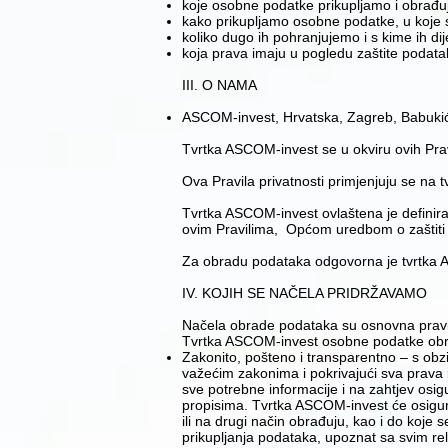
​koje osobne podatke prikupljamo i obrađ
​kako prikupljamo osobne podatke, u koje 
​koliko dugo ih pohranjujemo i s kime ih dij
​koja prava imaju u pogledu zaštite podatak
III. O NAMA
​ASCOM-invest, Hrvatska, Zagreb, Babuki
Tvrtka ASCOM-invest se u okviru ovih Pravi
Ova Pravila privatnosti primjenjuju se na
Tvrtka ASCOM-invest ovlaštena je definirat
ovim Pravilima, Općom uredbom o zaštiti 
Za obradu podataka odgovorna je tvrtka 
​IV. KOJIH SE NAČELA PRIDRŽAVAMO
Načela obrade podataka su osnovna pravil
Tvrtka ASCOM-invest osobne podatke obra
​Zakonito, pošteno i transparentno – s ob
važećim zakonima i pokrivajući sva prava 
sve potrebne informacije i na zahtjev osi
propisima. Tvrtka ASCOM-invest će osigurat
ili na drugi način obrađuju, kao i do koje 
prikupljanja podataka, upoznat sa svim re