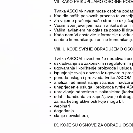
VII. KAKO PRIKUPLJAMO OSOBNE PO
Tvrtka ASCOM-invest može osobne podatke p
​Kao dio naših poslovnih procesa te za vri
​Za vrijeme praćenja naše stranice uključ
​Vašim ispunjavanjem naših anketa ili onlin
​Vašim javljanjem na oglas za posao ili dr
​Kada nam Vi dostavite informacije u vidu 
osobnu komunikaciju i online komunikaciju 
​​​​​VIII. U KOJE SVRHE OBRAĐUJEMO 
Tvrtka ASCOM-invest može obrađivati oso
​usklađivanje sa zakonskim i regulatornim
​ugovaranje i korištenje proizvoda i uslug
ispunjenje svojih obveza iz ugovora o pro
​ponuda usluga i proizvoda tvrtke ASCOM-i
​analiza i administriranje stranice i nadzor
​unaprjeđenje usluga i proizvoda tvrtke 
​upravljanje odnosima s ispitanicima (kori
​odabir kandidata za zapošljavanje ili drug
za marketing aktivnosti koje mogu biti:
​webinari
​događanja
​slanje newslettera;
IX. KOJE SU OSNOVE ZA OBRADU OSO