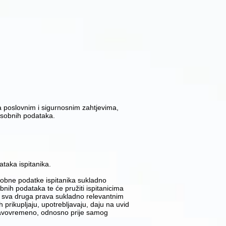
sa poslovnim i sigurnosnim zahtjevima,
osobnih podataka.
taka ispitanika.
osobne podatke ispitanika sukladno
nih podataka te će pružiti ispitanicima
 i sva druga prava sukladno relevantnim
prikupljaju, upotrebljavaju, daju na uvid
i pravovremeno, odnosno prije samog