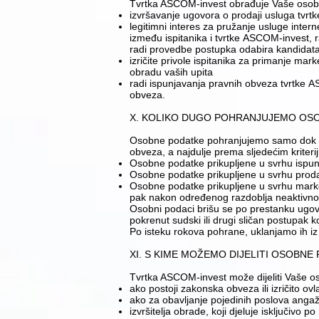
Tvrtka ASCOM-invest obrađuje Vaše osobn
​izvršavanje ugovora o prodaji usluga tvr
​legitimni interes za pružanje usluge inter
između ispitanika i tvrtke ASCOM-invest, 
radi provedbe postupka odabira kandidata
​izričite privole ispitanika za primanje ma
obradu vaših upita
​radi ispunjavanja pravnih obveza tvrtke 
obveza.
​​​​X. KOLIKO DUGO POHRANJUJEMO O
Osobne podatke pohranjujemo samo dok su
obveza, a najdulje prema sljedećim kriteri
​Osobne podatke prikupljene u svrhu ispu
​Osobne podatke prikupljene u svrhu prod
​Osobne podatke prikupljene u svrhu marketi
pak nakon određenog razdoblja neaktivno
​Osobni podaci brišu se po prestanku ugov
pokrenut sudski ili drugi sličan postupak 
Po isteku rokova pohrane, uklanjamo ih iz 
XI. S KIME MOŽEMO DIJELITI OSOBNE 
Tvrtka ASCOM-invest može dijeliti Vaše o
​ako postoji zakonska obveza ili izričito o
​ako za obavljanje pojedinih poslova anga
izvršitelja obrade, koji djeluje isključi